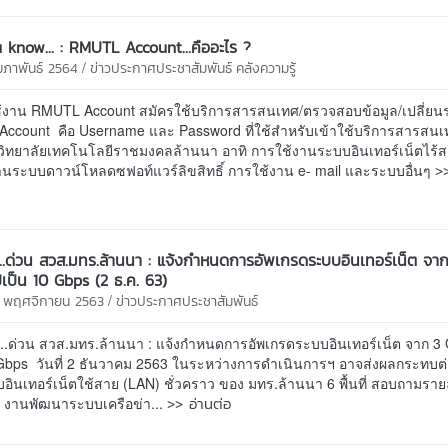
 know... : RMUTL Account...คืออะไร ?
/
ุมภาพันธ์ 2564
ข่าวประกาศประชาสัมพันธ์
คลังความรู้
้ใช้งาน RMUTL Account สมัครใช้บริการสารสนเทศ/ตรวจสอบข้อมูล/เปลี่ยน
ccount คือ Username และ Password ที่ใช้สำหรับเข้าใช้บริการสารสนเ
ิทยาลัยเทคโนโลยีราชมงคลล้านนา อาทิ การใช้งานระบบอินเทอร์เน็ตไร้สา
>
านระบบดาวน์โหลดซฟอท์แวร์ลิขสิทธิ์ การใช้งาน e- mail และระบบอื่นๆ
..ด่วน สวส.มทร.ล้านนา : แจ้งกำหนดการอัพเกรดระบบอินเทอร์เน็ต จา
เป็น 10 Gbps (2 ธ.ค. 63)
/
0 พฤศจิกายน 2563
ข่าวประกาศประชาสัมพันธ์
..ด่วน สวส.มทร.ล้านนา : แจ้งกำหนดการอัพเกรดระบบอินเทอร์เน็ต จาก 3
Gbps วันที่ 2 ธันวาคม 2563 ในระหว่างการดำเนินการฯ อาจส่งผลกระทบต่อผ
ินเทอร์เน็ตใช้สาย (LAN) ชั่วคราว ของ มทร.ล้านนา 6 พื้นที่ สอบถามราย
>> อ่านต่อ
ม : งานพัฒนาระบบเครือข่า...