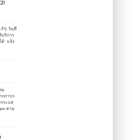
(21
i) วันที่
ห้บริการ
ได้ แจ้ง
าคม
จากการก
ับกระแส
๕๖๓ ตาม
บ