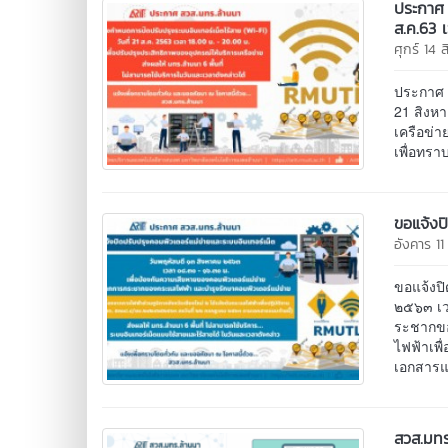
ประกาศ 
ส.ค.63 
ศุกร์ 14
ประกาศ ส
21 สิงหา
เครือข่า
เพื่อทร
ขอแจ้งป
อังคาร 1
ขอแจ้งป
๒๕๖๓ เว
ระชากขอ
ไฟฟ้าเพ
เอกสารแน
สวส.มทร