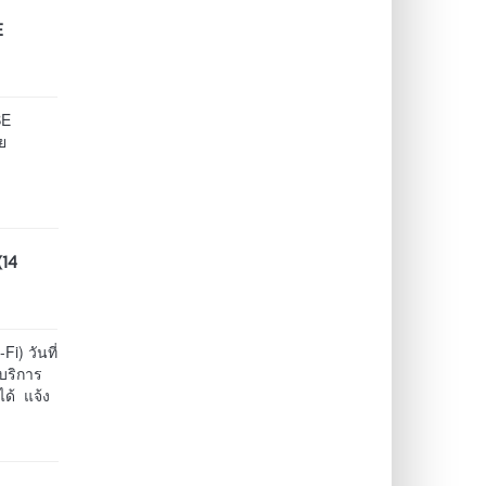
E
BE
ย
(14
i) วันที่
บริการ
ได้ แจ้ง