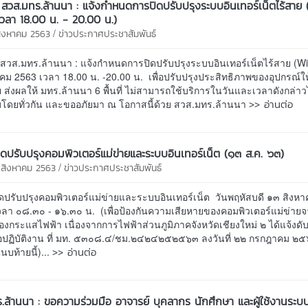
สวส.มทร.ล้านนา : แจ้งกำหนดการปิดปรับปรุงระบบอินเทอร์เน็ตไร้สาย 
เวลา 18.00 น. - 20.00 น.)
/
 สิงหาคม 2563
ข่าวประกาศประชาสัมพันธ์
วส.มทร.ล้านนา : แจ้งกำหนดการปิดปรับปรุงระบบอินเทอร์เน็ตไร้สาย (Wi-F
คม 2563 เวลา 18.00 น. -20.00 น. เพื่อปรับปรุงประสิทธิภาพของอุปกรณ์ใ
ย ส่งผลให้ มทร.ล้านนา 6 พื้นที่ ไม่สามารถใช้บริการในวันและเวลาดังกล่าว
>> อ่านต่อ
าบโดยทั่วกัน และขออภัยมา ณ โอกาสนี้ด้วย สวส.มทร.ล้านนา
ิดปรับปรุงคอมพิวเตอร์แม่ข่ายและระบบอินเทอร์เน็ต (๑๓ ส.ค. ๖๓)
/
1 สิงหาคม 2563
ข่าวประกาศประชาสัมพันธ์
ิดปรับปรุงคอมพิวเตอร์แม่ข่ายและระบบอินเทอร์เน็ต วันพฤหัสบดี ๑๓ สิงห
ลา ๐๘.๓๐ - ๑๖.๓๐ น. (เพื่อป้องกันความเสียหายของคอมพิวเตอร์แม่ข่าย
งกระแสไฟฟ้า เนื่องจากการไฟฟ้าส่วนภูมิภาคจังหวัดเชียงใหม่ ๒ ได้แจ้งด
ื่อปฏิบัติงาน ที่ มท. ๕๓๐๘.๔/ชม.๒๔๒๔๒๕๒๕๖๓ ลงวันที่ ๒๒ กรกฎาคม ๒
>> อ่านต่อ
บท้ายนี้)...
.ล้านนา : ขอความร่วมมือ อาจารย์ บุคลากร นักศึกษา และผู้ใช้งานระบ