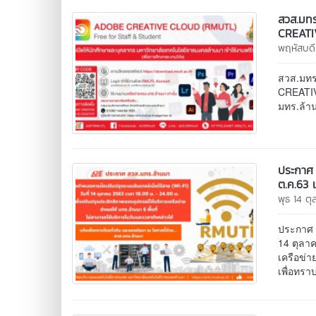
สวส.มทร
CREATIV
พฤหัสบดี
สวส.มทร
CREATIV
มทร.ล้าน
ประกาศ 
ต.ค.63 
พุธ 14 ต
ประกาศ ส
14 ตุลาค
เครือข่า
เพื่อทร