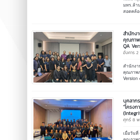
มทร.ล้า
สอดคล้อ
สำนักงา
คุณภาพภ
QA Ver
อังคาร 2
สำนักงา
คุณภาพภ
Version 
บุคลากร
"โครงก
(Integr
ศุกร์ 8
เมื่อวัน
คุณภาพก