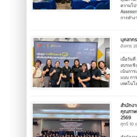
ความโปร
Assessm
การทำงา
บุคลากร
อังคาร 2
เมื่อวั
อบรมเชิง
เน้นการเ
แบบ การอ
เทคโนโลย
สำนักง
คุณภาพห
2569
ศุกร์ 10
สำนักงา