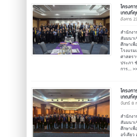
โครงกา
เกณฑ์คุ
อังคาร 2
สำนักงา
สัมมนาเ
ศึกษาเพื
โรงแรมเม
ศาสตราจา
ประภา ชั
>>
การ...
โครงกา
เกณฑ์คุ
จันทร์ 8
สำนักงา
สัมมนาเ
ศึกษาเพื
อร์เคียว