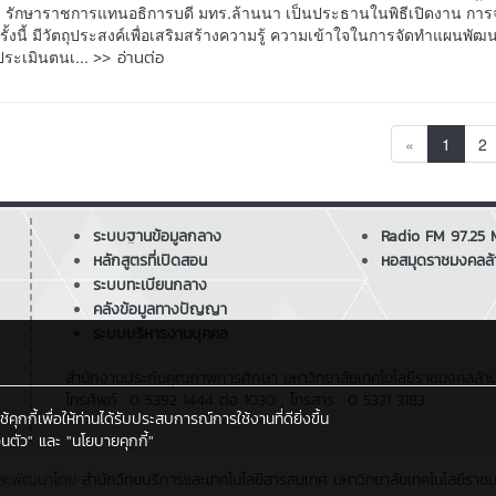
ฐ รักษาราชการแทนอธิการบดี มทร.ล้านนา เป็นประธานในพิธีเปิดงาน การ
ั้งนี้ มีวัตถุประสงค์เพื่อเสริมสร้างความรู้ ความเข้าใจในการจัดทำแผนพั
>> อ่านต่อ
ระเมินตนเ...
«
1
2
ระบบฐานข้อมูลกลาง
Radio FM 97.25
หลักสูตรที่เปิดสอน
หอสมุดราชมงคลล้
ระบบทะเบียนกลาง
คลังข้อมูลทางปัญญา
ระบบบริหารงานบุคคล
สำนักงานประกันคุณภาพการศึกษา มหาวิทยาลัยเทคโนโลยีราชมงคลล้านนา 
โทรศัพท์ : 0 5392 1444 ต่อ 1030 , โทรสาร : 0 5321 3183
กกี้เพื่อให้ท่านได้รับประสบการณ์การใช้งานที่ดียิ่งขึ้น
นตัว"
และ
"นโยบายคุกกี้"
ละพัฒนาโดย
สำนักวิทยบริการและเทคโนโลยีสารสนเทศ
มหาวิทยาลัยเทคโนโลยีราช