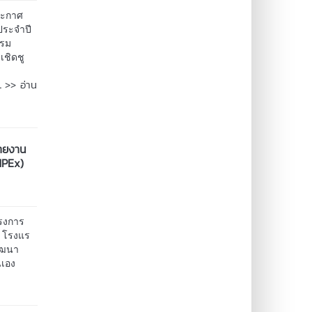
มประกาศ
ประจำปี
รรม
เชิดชู
ี
>> อ่าน
..
ายงาน
dPEx)
รงการ
ณ โรงแร
พัฒนา
นเอง