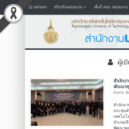
หน้าแรก
เกี่ยวกับหน่วยงาน
พื้นที่ คณะ หน่วยงาน
ผู้เ
สำนักง
พัฒนาค
อังคาร 1
สำนักงา
ประชุมส
เทคโนโล
อำเภอเม
พัฒนาคุ