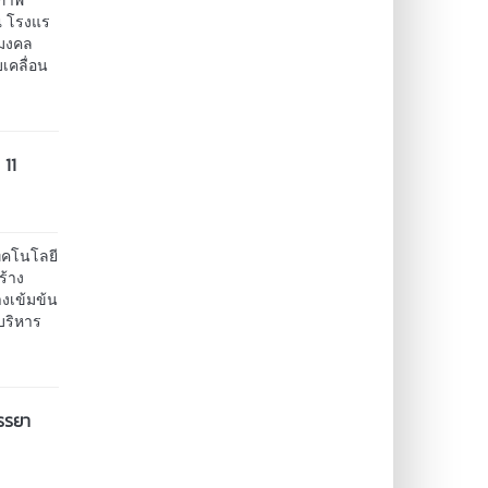
 ณ โรงแร
ชมงคล
เคลื่อน
 11
ทคโนโลยี
ร้าง
างเข้มข้น
บริหาร
จรรยา