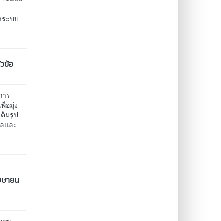
นาระบบ
วข้อ
บการ
ื่อมุ่ง
ต็มรูป
มูลและ
า
เมษายน
ณภาพ