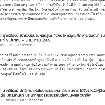
 มุ่งยกระดับมาตรฐานการศึกษาอย่างยั่งยืน เมื่อวันที่ 9-10 เมษายน 2569
รีสอร์ท อำเภอเมืองเชียงใหม่ จังหวัดเชียงใหม่ มหาวิทยาลัยเทคโนโลยีรา
จัดโครงการประชุมกำกับติดตามแผนพัฒนาคุณภาพหน่วยงานภายใน เพื่อขับ
>> อ่านต่อ
ประกันคุณภาพการศึกษาและเพิ่มประสิทธิภาพการดำเ...
ต นาควิโรจน์ เข้าร่วมอบรมหลักสูตร “นักบริหารอุดมศึกษาระดับต้น” รุ่น
วันที่ 9 มีนาคม – 3 เมษายน 2569
/
เมษายน 2569
ข่าวกิจกรรม
ต นาควิโรจน์ นักวิเคราะห์นโยบายและแผนชำนาญการ จากมหาวิทยาลัยเ
้านนา เข้าร่วมอบรมหลักสูตร “นักบริหารอุดมศึกษาระดับต้น” รุ่น 11 มุ่งส
eader” สายสนับสนุน รับมือความท้าทายโลกการศึกษายุคใหม่ ซึ่งจัดขึ้นอย่
งเดือนมีนาคมถึงต้นเดือนเมษายนที่ผ่านมา โดยเน้นการสร้างนวัตกรรมการ
>> อ่านต่อ
ระยุกต์ใช้เทคโนโ...
ต นาควิโรจน์ นักวิเคราะห์นโยบายและแผน ชำนาญการ ได้รับรางวัลผู้มี
ด่น มทร.ล้านนา ประเภทผู้มีจรรยาบรรณต่อตนเองและวิชาชีพ
/
 25 ธันวาคม 2568
ข่าวกิจกรรม