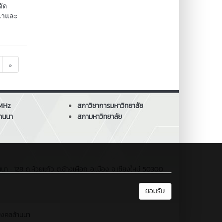
จัด
ฒนาและ
»
 MHz
สภาวิชาการมหาวิทยาลัย
านนา
สภามหาวิทยาลัย
: 128 ถ.ห้วยแก้ว ต.ช้างเผือก อ.เมือง จ.เชียงใหม่ 50300
ยอมรับ
มงคลล้านนา