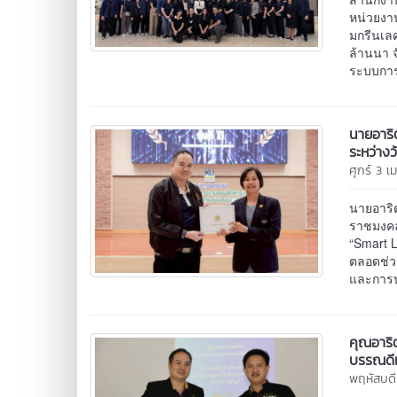
หน่วยงาน
มกรีนเลค
ล้านนา 
ระบบการ
นายอาริ
ระหว่าง
ศุกร์ 3 
นายอาริ
ราชมงคลล
“Smart L
ตลอดช่ว
และการป
คุณอาริ
บรรณดีเ
พฤหัสบดี