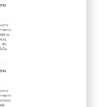
าตาม
รงการ
ณภาพการ
 2568 ณ
้ช่วย
. ศิร
าใจใน
าตาม
รงการ
ณภาพการ
รงแรมเม
ิพย์