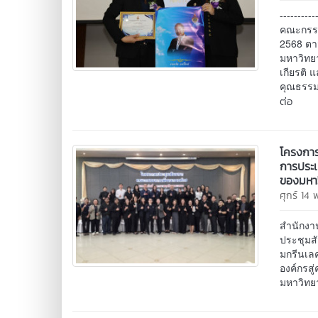
----------
คณะกรรม
2568 ตา
มหาวิทย
เกียรติ
คุณธรรมจ
ต่อ
โครงกา
การประเ
ของมหาว
ศุกร์ 14
สำนักงา
ประชุมส
มกรีนเลค
องค์กรส
มหาวิทย