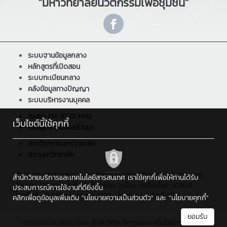
"มหาวิทยาลัยนวัตกรรมเพื่อชุมชน"
ระบบฐานข้อมูลกลาง
หลักสูตรที่เปิดสอน
ระบบทะเบียนกลาง
คลังข้อมูลทางปัญญา
ระบบบริหารงานบุคคล
Radio FM 97.25 MHz
เว็บไซต์นี้ใช้คุกกี้
หอสมุดราชมงคลล้านนา
สภาวิชาการมหาวิทยาลัย
สภามหาวิทยาลัย
สำนักงานประกันคุณภาพการศึกษา มหาวิทยาลัยเทคโนโลยีราชมงคล
สำนักวิทยบริการและเทคโนโลยีสารสนเทศ เราใช้คุกกี้เพื่อให้ท่านได้รับ
ล้านนา : 128 ถ.ห้วยแก้ว ต.ช้างเผือก อ.เมือง จ.เชียงใหม่ 50300
ประสบการณ์การใช้งานที่ดียิ่งขึ้น
โทรศัพท์ : 0 5392 1444 ต่อ 1030 , โทรสาร : 0 5321 3183
คลิกเพื่อดูข้อมูลเพิ่มเติม
"นโยบายความเป็นส่วนตัว"
และ
"นโยบายคุกกี้"
ยอมรับ
ออกแบบและพัฒนาโดย
สำนักวิทยบริการและเทคโนโลยีสารสนเทศ